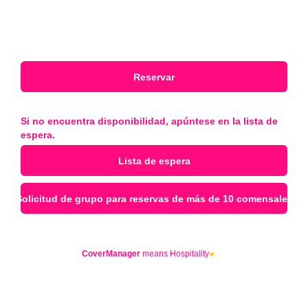
Si no encuentra disponibilidad, apúntese en la lista de
espera.
CoverManager
means Hospitality