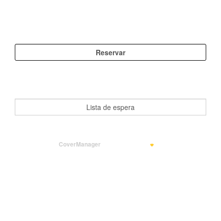
Si no encuentra disponibilidad, apúntese en la lista de
espera.
CoverManager
means Hospitality