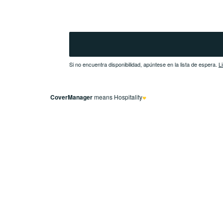
Si no encuentra disponibilidad, apúntese en la lista de espera.
CoverManager
means Hospitality