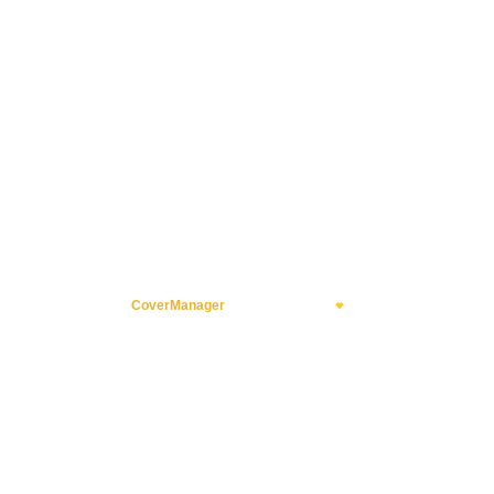
CoverManager
means Hospitality