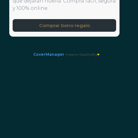
que dejarán huella. Compra fácil, segura
y 100% online.
Comprar bono regalo
CoverManager
means Hospitality