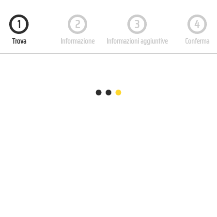
1
2
3
4
Trova
Informazione
Informazioni aggiuntive
Conferma