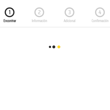
1
2
3
4
Encontrar
Información
Adicional
Confirmación