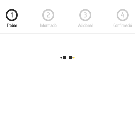
1
2
3
4
Trobar
Informació
Adicional
Confirmació