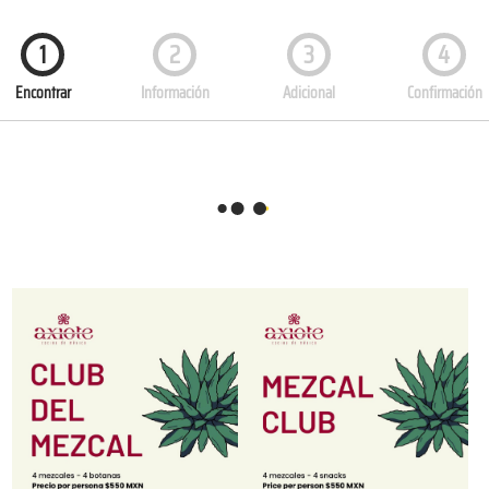
1
2
3
4
Encontrar
Información
Adicional
Confirmación