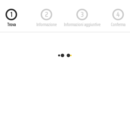
1
2
3
4
Trova
Informazione
Informazioni aggiuntive
Conferma