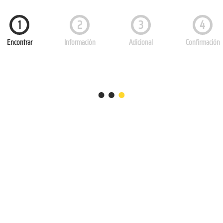
1
2
3
4
Encontrar
Información
Adicional
Confirmación