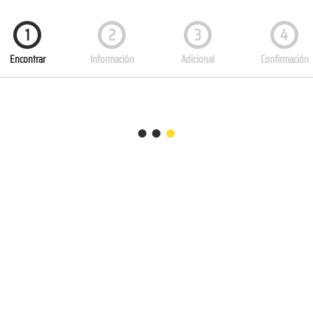
1
2
3
4
Encontrar
Información
Adicional
Confirmación