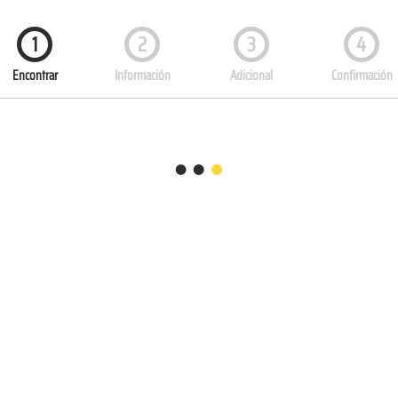
1
2
3
4
Encontrar
Información
Adicional
Confirmación