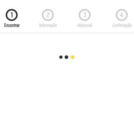
1
2
3
4
Encontrar
Informação
Adicional
Confirmação