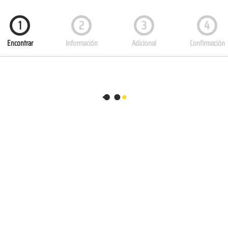
1
2
3
4
Encontrar
Información
Adicional
Confirmación