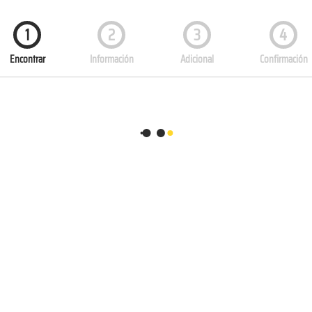
1
2
3
4
Encontrar
Información
Adicional
Confirmación