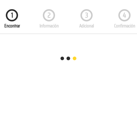
1
2
3
4
Encontrar
Información
Adicional
Confirmación