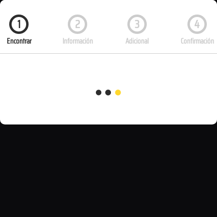
1
2
3
4
Encontrar
Información
Adicional
Confirmación