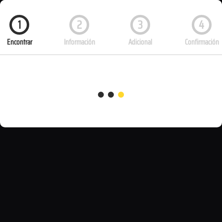
1
2
3
4
Encontrar
Información
Adicional
Confirmación