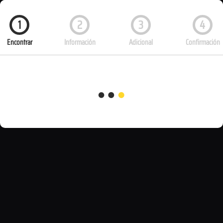
1
2
3
4
Encontrar
Información
Adicional
Confirmación