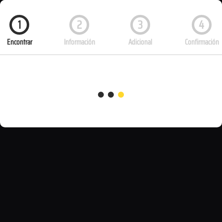
1
2
3
4
Encontrar
Información
Adicional
Confirmación