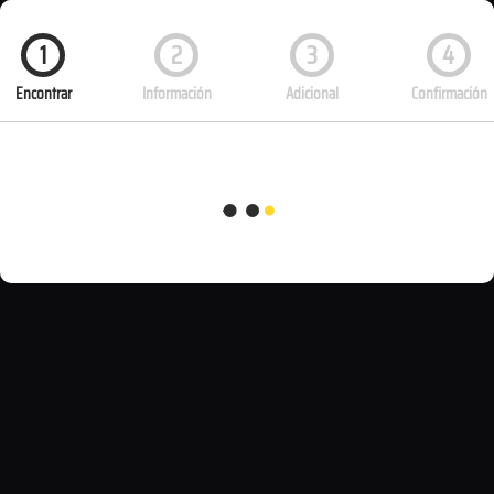
1
2
3
4
Encontrar
Información
Adicional
Confirmación