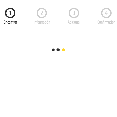
1
2
3
4
Encontrar
Información
Adicional
Confirmación