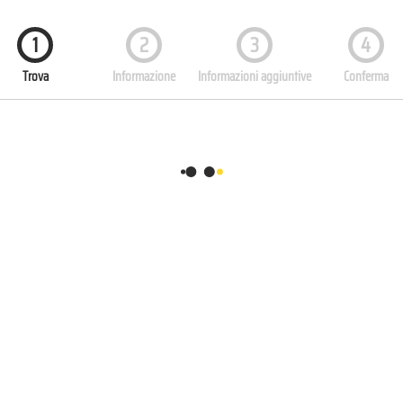
1
2
3
4
Trova
Informazione
Informazioni aggiuntive
Conferma