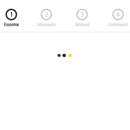
1
2
3
4
Encontrar
Información
Adicional
Confirmación