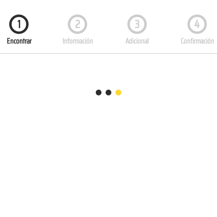
1
2
3
4
Encontrar
Información
Adicional
Confirmación