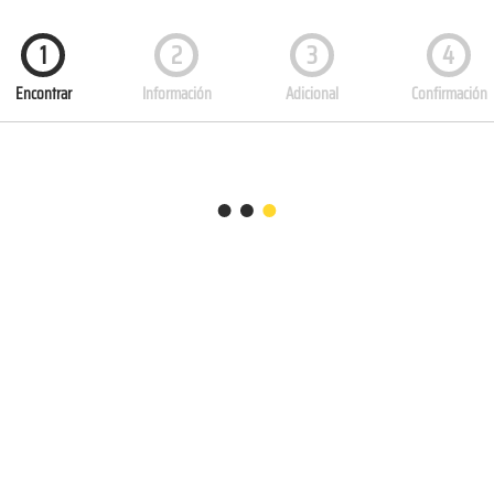
1
2
3
4
Encontrar
Información
Adicional
Confirmación