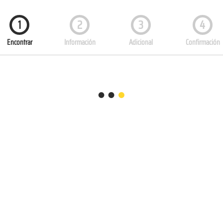
1
2
3
4
Encontrar
Información
Adicional
Confirmación