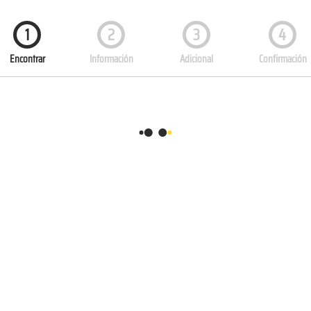
1
2
3
4
Encontrar
Información
Adicional
Confirmación