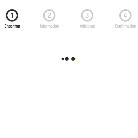
1
2
3
4
Encontrar
Información
Adicional
Confirmación