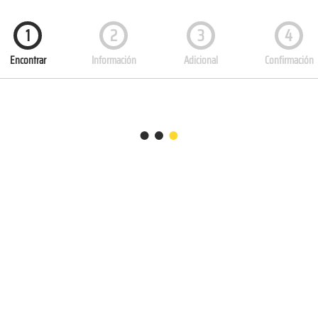
1
2
3
4
Encontrar
Información
Adicional
Confirmación