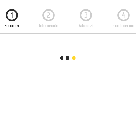
1
2
3
4
Encontrar
Información
Adicional
Confirmación