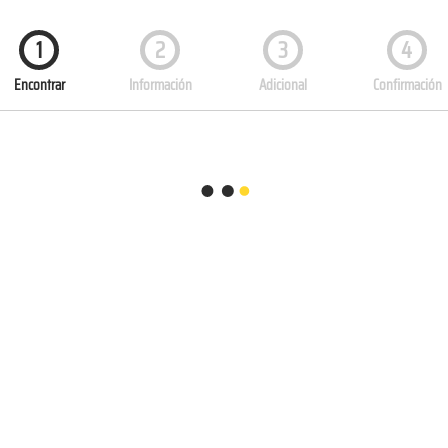
1
2
3
4
Encontrar
Información
Adicional
Confirmación