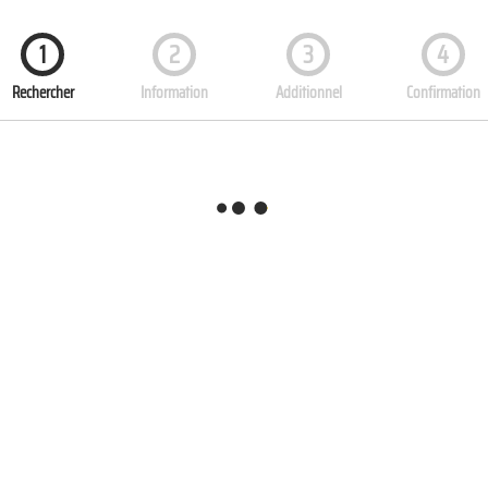
1
2
3
4
Rechercher
Information
Additionnel
Confirmation