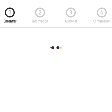
1
2
3
4
Encontrar
Información
Adicional
Confirmación