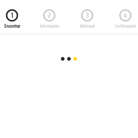
1
2
3
4
Encontrar
Información
Adicional
Confirmación