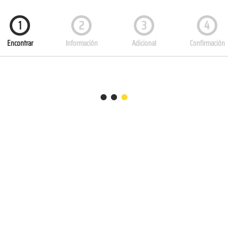
1
2
3
4
Encontrar
Información
Adicional
Confirmación