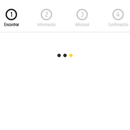
1
2
3
4
Encontrar
Información
Adicional
Confirmación