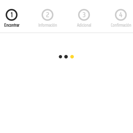
1
2
3
4
Encontrar
Información
Adicional
Confirmación