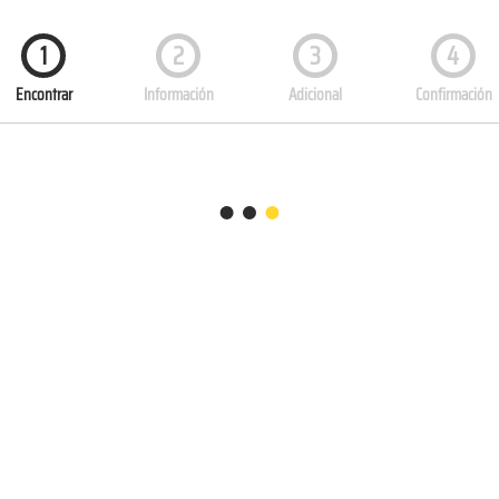
1
2
3
4
Encontrar
Información
Adicional
Confirmación