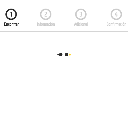
1
2
3
4
Encontrar
Información
Adicional
Confirmación