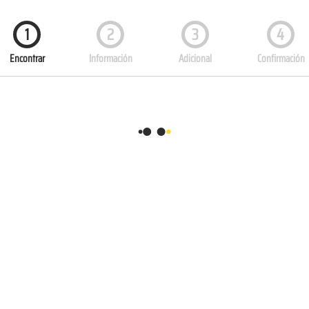
1
2
3
4
Encontrar
Información
Adicional
Confirmación