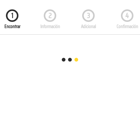
1
2
3
4
Encontrar
Información
Adicional
Confirmación