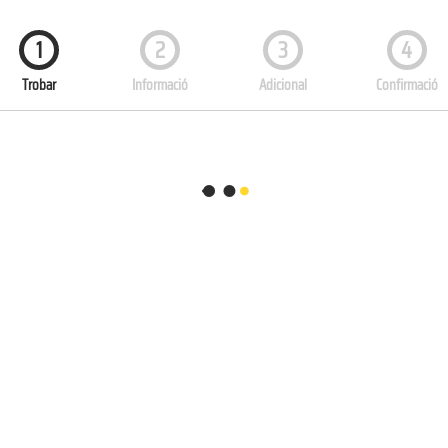
1
2
3
4
Trobar
Informació
Adicional
Confirmació