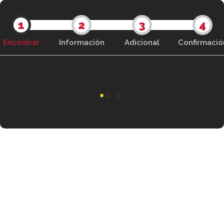
1
2
3
4
Encontrar
Información
Adicional
Confirmació