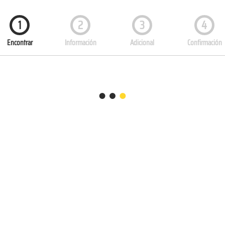
1
2
3
4
Encontrar
Información
Adicional
Confirmación