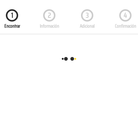
1
2
3
4
Encontrar
Información
Adicional
Confirmación