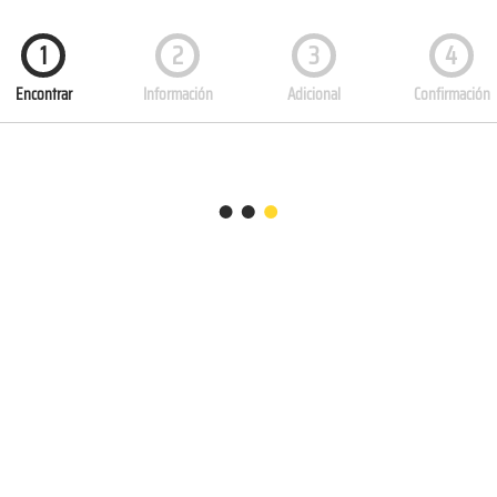
1
2
3
4
Encontrar
Información
Adicional
Confirmación