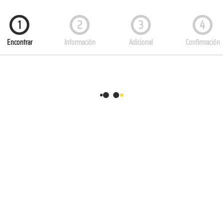
1
2
3
4
Encontrar
Información
Adicional
Confirmación