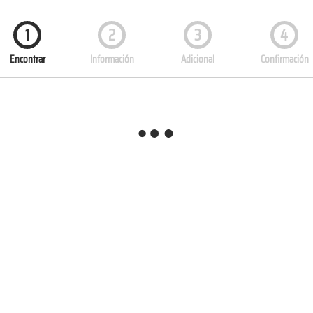
1
2
3
4
Encontrar
Información
Adicional
Confirmación